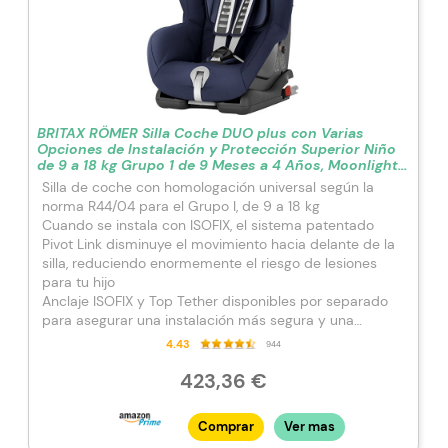
BRITAX RÖMER Silla Coche DUO plus con Varias
Opciones de Instalación y Protección Superior Niño
de 9 a 18 kg Grupo 1 de 9 Meses a 4 Años, Moonlight
Blue
Silla de coche con homologación universal según la
norma R44/04 para el Grupo I, de 9 a 18 kg
Cuando se instala con ISOFIX, el sistema patentado
Pivot Link disminuye el movimiento hacia delante de la
silla, reduciendo enormemente el riesgo de lesiones
para tu hijo
Anclaje ISOFIX y Top Tether disponibles por separado
para asegurar una instalación más segura y una
estabilidad óptima
4.43
944
En vehículos sin ISOFIX, puede instalarse con el cinturón
de seguridad de tres puntos del vehículo
423,36 €
Regulación del arnés en 7 alturas
Comprar
Ver mas