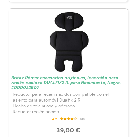
Britax Römer accesorios originales, Inserción para
recién nacidos DUALFIX2 R, para Nacimiento, Negro,
2000032807
Reductor para recién nacidos compatible con el
asiento para automóvil Dualfix 2 R
Hecho de tela suave y cómoda
Reductor recién nacido
4.2
648
39,00 €