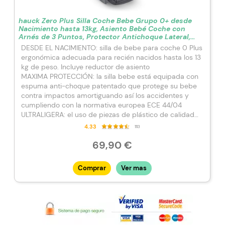
hauck Zero Plus Silla Coche Bebe Grupo 0+ desde
Nacimiento hasta 13kg, Asiento Bebé Coche con
Arnés de 3 Puntos, Protector Antichoque Lateral,
Ultraligera, Negro
DESDE EL NACIMIENTO: silla de bebe para coche 0 Plus
ergonómica adecuada para recién nacidos hasta los 13
kg de peso. Incluye reductor de asiento
MAXIMA PROTECCIÓN: la silla bebe está equipada con
espuma anti-choque patentado que protege su bebe
contra impactos amortiguando así los accidentes y
cumpliendo con la normativa europea ECE 44/04
ULTRALIGERA: el uso de piezas de plástico de calidad
reducen el peso total de la silla de coche a 3kg, para
4.33
1113
llevar a su pequeño consigo en todo momento
PRÁCTICA Y CÓMODA: para mayor confort la funda, el
69,90 €
protector para la cabeza y la capota con protección
solar del portabebes coche se pueden desmontar
Comprar
Ver mas
CALIDAD CERTIFICADA: en hauck no solo cumplimos
con la normativa en seguridad infantil vigente, sino que
además realizamos otras pruebas sobre aspectos
químicos y técnicos de nuestros materiales