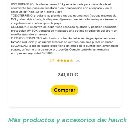
USO DURADERO : la silla de paseo 25 kg es adecuada para niños desde el
nacimiento (en posición acostada o en combinación con el capazo 2 en 1)
hasta 25 kg (niño 22 kg + cesta 3 kg)
TODOTERRENO: gracias a las grandes ruedas neumáticas (ruedas traseras de
15″) y al estable chasis, la silla paseo ligera es también adecuada para terrenos
irregulares como el campo o la playa
COMODIDAD: el carrito de bebe tiene respaldo ajustable y posición reclinable,
protección UV 50+, ventana de malla para una óptima circulación del aire y un
manillar ajustable en altura
PLEGADO COMPACTO: el robusto cochecito bebe se pliega rápidamente en
tamaño reducido y las ruedas traseras se extraen con sólo pulsar un botón
SEGURIDAD: la silla de paseo bebe tiene un arnés de 5 puntos con almohadillas
suaves, así como una barra de protección. Cumple también la normativa
europea en seguridad EN 1888
4.7
702
241,90 €
Comprar
Más productos y accesorios de:
hauck