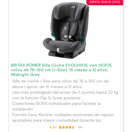
OFERTA 59,91 € (23%)
BRITAX RÖMER Silla Coche EVOLVAFIX, con ISOFIX,
niños de 76-150 cm (i-Size), 15 meses a 12 años,
Midnight Grey
Silla de coche i-Size para niños de 76 a 150 cm de
altura | aprox. de 15 meses a 12 años
Uso más prolongado del arnés de 5 puntos hasta 22 kg
con la función Flip & Grow posterior
Conectores ISOFIX individuales para facilitar la
instalación
Función Easy Recline: múltiples posiciones de reposo
ajustables para mayor comodidad durante los
desplazamientos
4.31
866
Instalación con ISOFIX y Top Tether (76 – 105 cm);