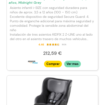
años, Midnight Grey
Asiento infantil i-SIZE con seguridad duradera para
niños de aprox. 3,5 a 12 años (100 – 150 cm)
Excelente dispositivo de seguridad Secure Guard: 4.
Punto de enganche adicional para máxima seguridad y
comodidad. Protege la sensible zona abdominal del
niño
Instalación de tres asientos KIDFIX 2 Z-LINE uno al lado
del otro en el asiento trasero de muchos vehículos
gracias a la construcción delgada del asiento
4.46
1008
Calidad sostenible: 1,3 kg más ligero que el modelo
anterior y, por tanto, menos emisiones de CO2 durante
212,59 €
el transporte; Packaging reciclado de origen vegetal
Instalación mediante cinturón y fijación ISOFIX o sólo
Comprar
Ver mas
con cinturón de 3 puntos (si no se dispone de ISOFIX en
el automóvil)