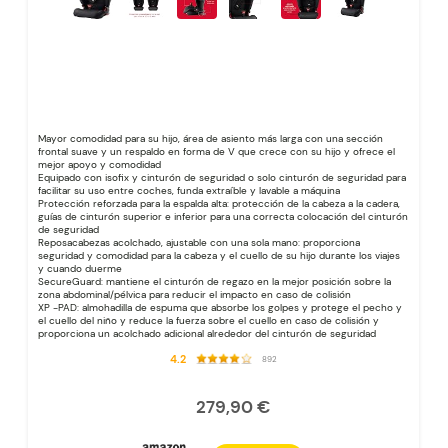
Mayor comodidad para su hijo, área de asiento más larga con una sección
frontal suave y un respaldo en forma de V que crece con su hijo y ofrece el
mejor apoyo y comodidad
Equipado con isofix y cinturón de seguridad o solo cinturón de seguridad para
facilitar su uso entre coches, funda extraíble y lavable a máquina
Protección reforzada para la espalda alta: protección de la cabeza a la cadera,
guías de cinturón superior e inferior para una correcta colocación del cinturón
de seguridad
Reposacabezas acolchado, ajustable con una sola mano: proporciona
seguridad y comodidad para la cabeza y el cuello de su hijo durante los viajes
y cuando duerme
SecureGuard: mantiene el cinturón de regazo en la mejor posición sobre la
zona abdominal/pélvica para reducir el impacto en caso de colisión
XP -PAD: almohadilla de espuma que absorbe los golpes y protege el pecho y
el cuello del niño y reduce la fuerza sobre el cuello en caso de colisión y
proporciona un acolchado adicional alrededor del cinturón de seguridad
4.2
892
279,90 €