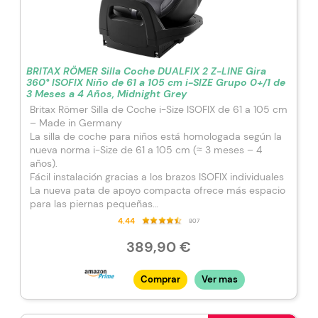
BRITAX RÖMER Silla Coche DUALFIX 2 Z-LINE Gira
360° ISOFIX Niño de 61 a 105 cm i-SIZE Grupo 0+/1 de
3 Meses a 4 Años, Midnight Grey
Britax Römer Silla de Coche i-Size ISOFIX de 61 a 105 cm
– Made in Germany
La silla de coche para niños está homologada según la
nueva norma i-Size de 61 a 105 cm (≈ 3 meses – 4
años).
Fácil instalación gracias a los brazos ISOFIX individuales
La nueva pata de apoyo compacta ofrece más espacio
para las piernas pequeñas
Gracias a la función de giro de 360°, la silla de coche
4.44
807
puede girarse y reclinarse desde cualquier posición
389,90 €
Comprar
Ver mas