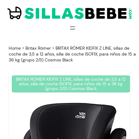
Saltar
al
contenido
Home
>
Britax Römer
>
BRITAX RÖMER KIDFIX Z LINE, sillas de
coche de 3,5 a 12 años, silla de coche ISOFIX, para niños de 15 a
36 kg (grupo 2/3) Cosmos Black
BRITAX RÖMER KIDFIX Z LINE, sillas de coche de 3,5 a 12
años, silla de coche ISOFIX, para niños de 15 a 36 kg
(grupo 2/3) Cosmos Black