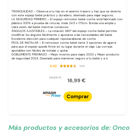
TRANQUILIDAD – Observa a tu hijo en el asiento trasero y haz que se divierta
con este espejo bebé práctico y duradero, diseñado para viajar seguros.
LA SEGURIDAD PRIMERO – El espejo retrovisor bebé coche está fabricado con
plástico 100% a prueba de roturas, mide 24.5 x 17.5cm. Brinda una amplia y
clara visión del bebé mientras conduces.
ÁNGULOS AJUSTABLES – La rotación 360° del espejo coche bebé permite
modificar los ángulos fácilmente y ajustarse a las necesidades del bebé.
Excelente elección para cualquier reposacabezas de coche.
FÁCIL DE INSTALAR – El retrovisor coche bebé tiene 3 opciones de agarre
para que el espejo quede firme en su lugar durante el viaje. Las correas
ajustables son fáciles de instalar y quitar.
DOBLEMENTE PREMIADO – Mejor invento para viajes 2023 y Mejor producto
de seguridad 2024. Diseñado para mantener seguro a tu bebé y a ti.
4.42
1240
24,68 €
16,99 €
Comprar
Más productos y accesorios de:
Onco