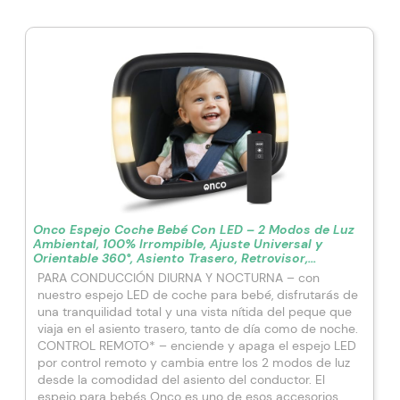
Onco Espejo Coche Bebé Con LED – 2 Modos de Luz
Ambiental, 100% Irrompible, Ajuste Universal y
Orientable 360°, Asiento Trasero, Retrovisor,
Accesorios
PARA CONDUCCIÓN DIURNA Y NOCTURNA – con
nuestro espejo LED de coche para bebé, disfrutarás de
una tranquilidad total y una vista nítida del peque que
viaja en el asiento trasero, tanto de día como de noche.
CONTROL REMOTO* – enciende y apaga el espejo LED
por control remoto y cambia entre los 2 modos de luz
desde la comodidad del asiento del conductor. El
espejo para bebés Onco es uno de esos accesorios